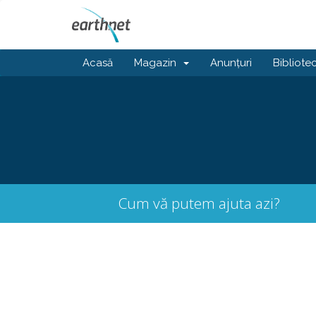
Acasă
Magazin
Anunțuri
Bibliote
Cum vă putem ajuta azi?