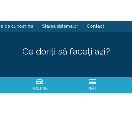
ca de cunoștințe
Starea sistemelor
Contact
Ce doriți să faceți azi?
HOSTING
PLĂȚI