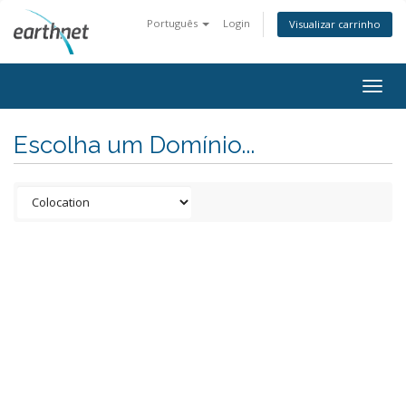
Português
Login
Visualizar carrinho
Togg
navig
Escolha um Domínio...