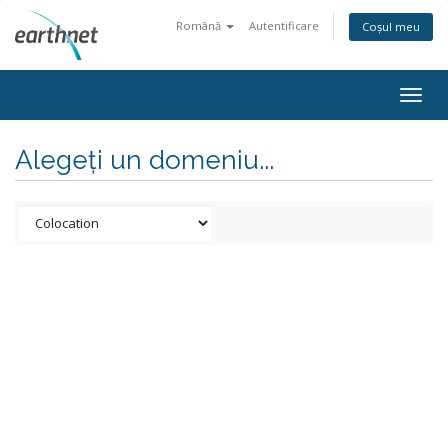
Română
Autentificare
Coșul meu
Togg
navig
Alegeți un domeniu...