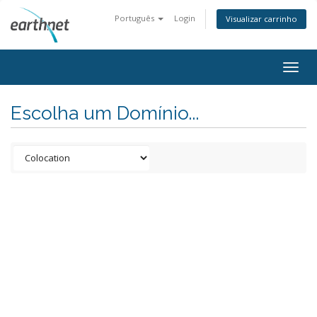
Português
Login
Visualizar carrinho
Togg
navig
Escolha um Domínio...