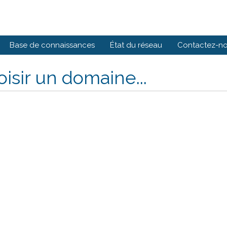
Base de connaissances
État du réseau
Contactez-n
isir un domaine...